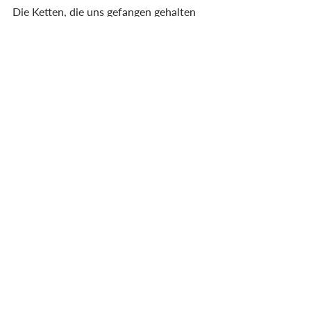
Die Ketten, die uns gefangen gehalten 
haben, könnten sich endlich in einem 
Raum der Unendlichkeit befreien.
Wir waren und wir sind…
Vollständigkeit.
deutsch
Aktuelle Beiträge
Alle ansehen