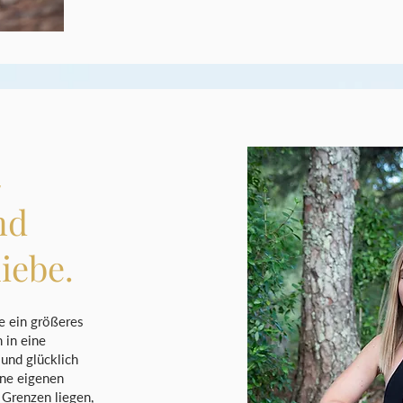
nd
iebe.
e ein größeres
 in eine
 und glücklich
ine eigenen
 Grenzen liegen,