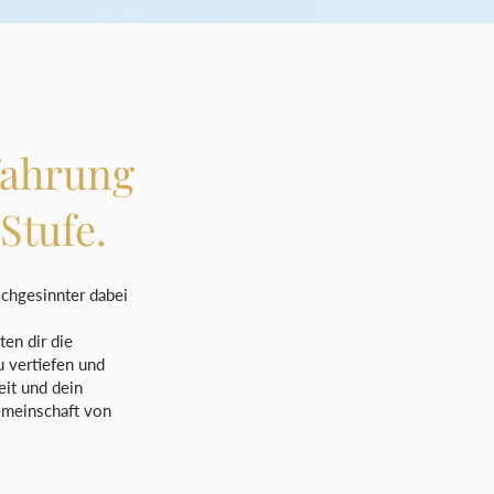
fahrung
Stufe.
ichgesinnter dabei
en dir die
u vertiefen und
eit und dein
emeinschaft von